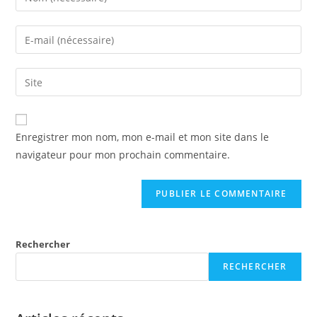
your
name
Enter
or
your
username
email
Enter
to
address
your
comment
to
website
comment
URL
Enregistrer mon nom, mon e-mail et mon site dans le
(optional)
navigateur pour mon prochain commentaire.
Rechercher
RECHERCHER