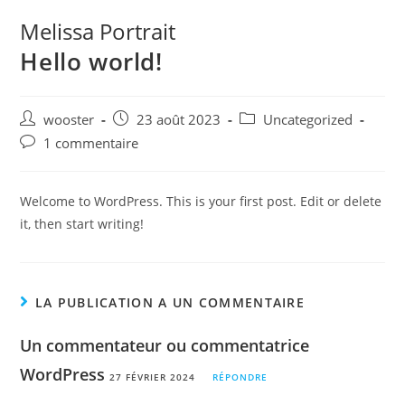
Skip
Melissa Portrait
to
Hello world!
content
Auteur/autrice
Post
Post
wooster
23 août 2023
Uncategorized
de
published:
category:
Post
1 commentaire
la
comments:
publication :
Welcome to WordPress. This is your first post. Edit or delete
it, then start writing!
LA PUBLICATION A UN COMMENTAIRE
Un commentateur ou commentatrice
WordPress
27 FÉVRIER 2024
RÉPONDRE